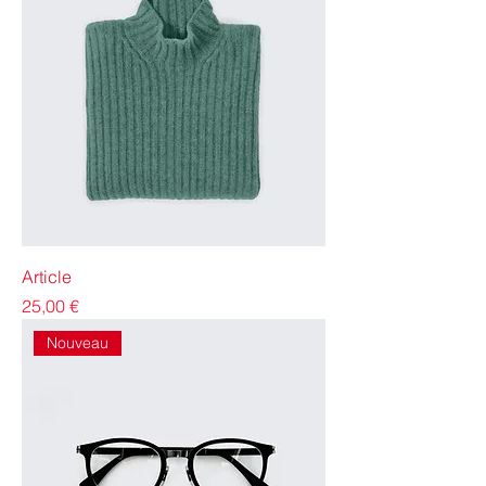
Article
Precio
25,00 €
Nouveau