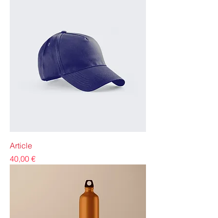
Article
Precio
40,00 €