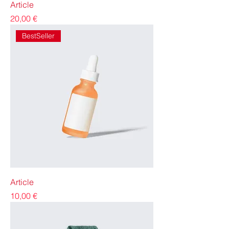
Article
Precio
20,00 €
BestSeller
Article
Precio
10,00 €