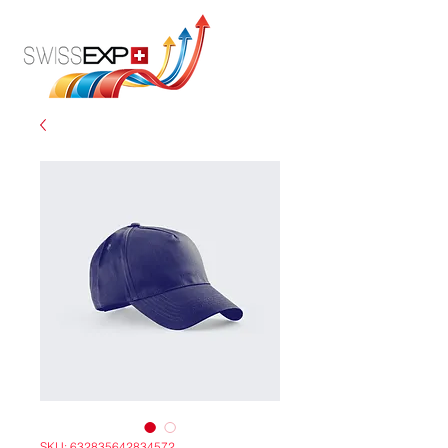
SKU: 632835642834572